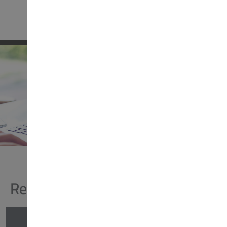
Resopal-konfigurator
Jetzt schnell und einfach
konfigurieren