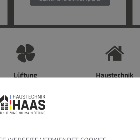
Lüftung
Haustechnik
TUNG ODER REPARATUR – IHR DIREKTE