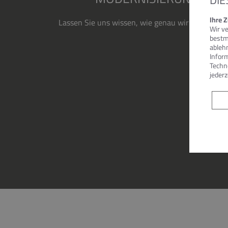
DIE
Ihre 
Lassen Sie uns wissen, wie genau wir Ihnen wei
Wir v
und für 
bestm
ableh
Inform
Techn
jederz