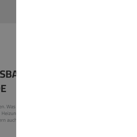
SBAU, KLIMATECHNIK
DE
ren. Was dürfen wir für Sie perfekt umsetzen? Wir
är, Heizungsmodernisierung, Haustechnik,
 auch in Bielefeld, Lübbecke und Herford. Wir