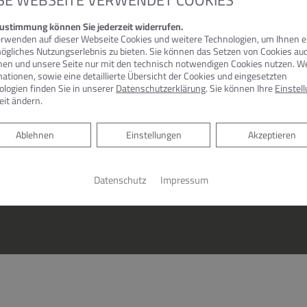
SE WEBSEITE VERWENDET COOKIES
Zustimmung können Sie jederzeit widerrufen.
terhelfen können. Rufen Sie uns an, um Ihr Anliegen oder Vorhabe
erwenden auf dieser Webseite Cookies und weitere Technologien, um Ihnen e
Sie völlig unverbindlich. Unter Telefon 05223 / 760737 sind wir fü
ögliches Nutzungserlebnis zu bieten. Sie können das Setzen von Cookies au
nen und unsere Seite nur mit den technisch notwendigen Cookies nutzen. We
ationen, sowie eine detaillierte Übersicht der Cookies und eingesetzten
ologien finden Sie in unserer
Datenschutzerklärung
. Sie können Ihre
Einstel
Montag – Donnerstag:
eit ändern.
7.30 – 17:00 Uhr
Ablehnen
Ablehnen
Einstellungen
Akzeptieren
Freitag:
7.30 – 14:00 Uhr
Datenschutz
Impressum