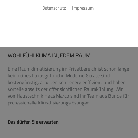
Datenschutz
Impressum
RAUMKLIMATISIERUNG
WOHLFÜHLKLIMA IN JEDEM RAUM
Eine Raumklimatisierung im Privatbereich ist schon lange
kein reines Luxusgut mehr. Moderne Geräte sind
kostengünstig, arbeiten sehr energieeffizient und haben
Vorteile abseits der offensichtlichen Raumkühlung. Wir
von Haustechnik Haas Marco sind Ihr Team aus Bünde für
professionelle Klimatisierungslösungen.
Das dürfen Sie erwarten