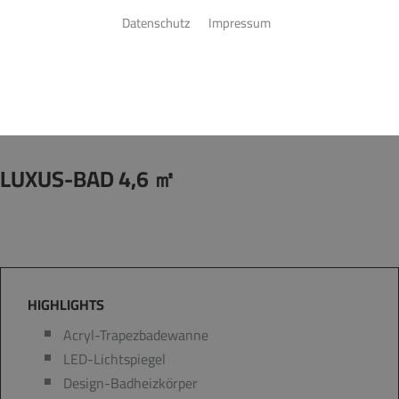
Datenschutz
Impressum
Startseite
»
Bad
»
Badinspiration & Musterbäder
»
Luxus-Bad 4,6 ㎡
LUXUS-BAD 4,6 ㎡
HIGHLIGHTS
Acryl-Trapezbadewanne
LED-Lichtspiegel
Design-Badheizkörper